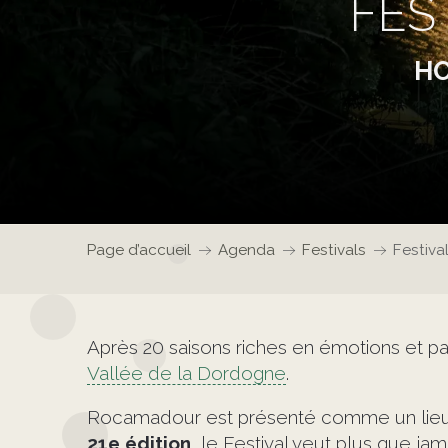
FES
HO
Page d’accueil
Agenda
Festivals
Festiva
Après 20 saisons riches en émotions et pa
Vallée de la Dordogne
.
Rocamadour est présenté comme un lie
21e édition
, le Festival veut plus que ja