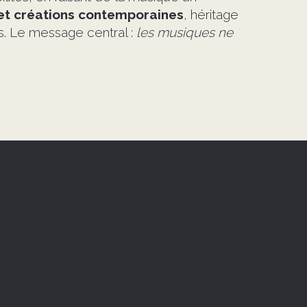
et créations contemporaines
, héritage
s. Le message central :
les musiques ne