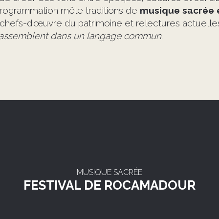
programmation mêle traditions de
musique sacrée 
 chefs-d’œuvre du patrimoine et relectures actuelle
s rassemblent dans un langage commun
.
MUSIQUE SACRÉE
FESTIVAL DE ROCAMADOUR