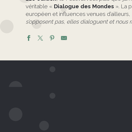
véritable «
Dialogue des Mondes
». La 
européen et influences venues d’ailleurs,
s’opposent pas, elles dialoguent et nou