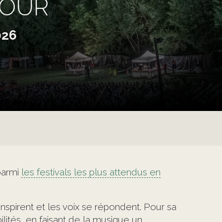
DOUR
026
parmi
les festivals les plus attendus en
inspirent et les voix se répondent. Pour sa
ilités, en faisant de la musique un