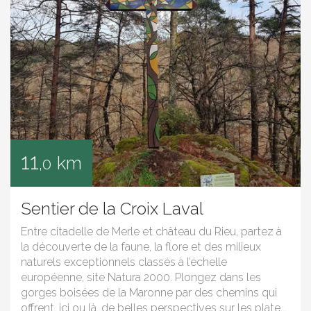
11
km
,0
Sentier de la Croix Laval
Entre citadelle de Merle et château du Rieu, partez à
la découverte de la faune, la flore et des milieux
naturels exceptionnels classés à l’échelle
européenne, site Natura 2000. Plongez dans les
gorges boisées de la Maronne par des chemins qui
offrent, ici ou là, de belles perspectives sur les plate...