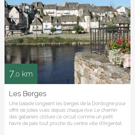
7
km
,0
Les Berges
Une balade longeant les berges de la Dordogne pour
offrir de jolies vues depuis chaque rive. Le chemin
des gabariers clôture ce circuit comme un petit
havre de paix tout proche du centre ville d’Argentat.