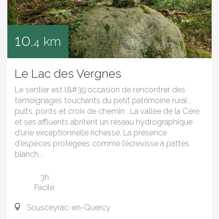
10
km
,4
Le Lac des Vergnes
Le sentier est l&#39;occasion de rencontrer des
témoignages touchants du petit patrimoine rural ,
puits, ponts et croix de chemin . La vallée de la Cère
et ses affluents abritent un réseau hydrographique
d’une exceptionnelle richesse. La présence
d’espèces protégées comme l’écrevisse à pattes
blanch...
3h
Facile
Sousceyrac-en-Quercy