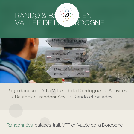
RANDO & BALADES EN
VALLÉE DE LA DORDOGNE
Page d’accueil
La Vallée de la Dordogne
Activités
Balades et randonnées
Rando et balades
Randonnées
, balades, trail, VTT en Vallée de la Dordogne