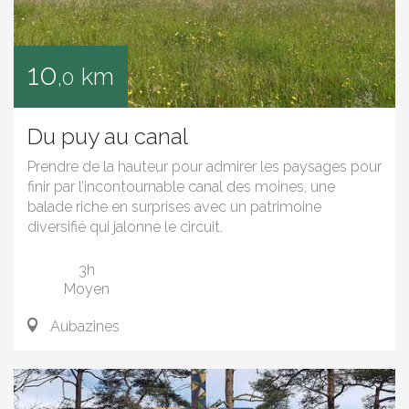
10
km
,0
Du puy au canal
Prendre de la hauteur pour admirer les paysages pour
finir par l’incontournable canal des moines, une
balade riche en surprises avec un patrimoine
diversifié qui jalonne le circuit.
3h
Moyen
Aubazines