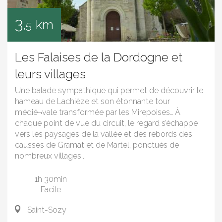
3
km
,5
Les Falaises de la Dordogne et
leurs villages
Une balade sympathique qui permet de découvrir le
hameau de Lachièze et son étonnante tour
médié¬vale transformée par les Mirepoises… À
chaque point de vue du circuit, le regard s’échappe
vers les paysages de la vallée et des rebords des
causses de Gramat et de Martel, ponctués de
nombreux villages...
1h 30min
Facile
Saint-Sozy