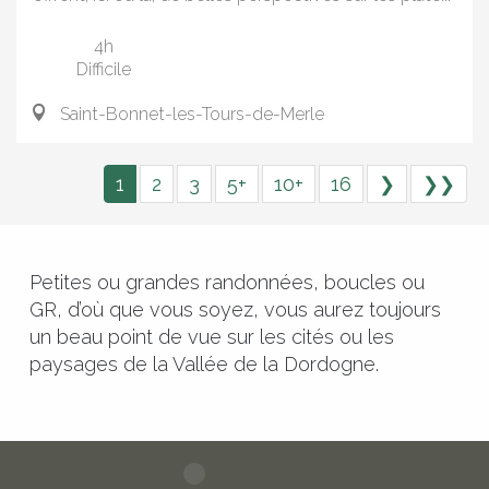
4h
Difficile
Saint-Bonnet-les-Tours-de-Merle
1
2
3
5+
10+
16
❯
❯❯
Petites ou grandes randonnées, boucles ou
GR, d’où que vous soyez, vous aurez toujours
un beau point de vue sur les cités ou les
paysages de la Vallée de la Dordogne.