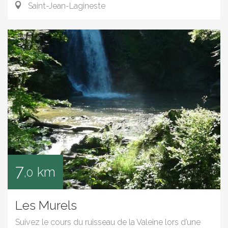
Saint-Jean-Lagineste
7
km
,0
Les Murels
Suivez le cours du ruisseau de la Valeine lors d’une