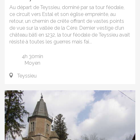
Au départ de Teyssieu, dominé par sa tour féodale,
ce circuit vers Estal et son église empreinte, au
retour, un chemin de crête offrant de vastes points
de vue sur la vallée de la Cère. Dernier vestige d’un
château bâti en 1232, la tour féodale de Teyssieu avait
résisté à toutes les guerres mais fai...
4h 30min
Moyen
Teyssieu