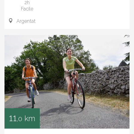
2h
Facile
Argentat
11
km
,0