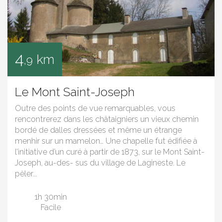
4
km
,9
Le Mont Saint-Joseph
Outre des points de vue remarquables, vous
rencontrerez dans les châtaigniers un vieux chemin
bordé de dalles dressées et même un étrange
menhir sur un mamelon… Une chapelle fut édifiée à
l’initiative d’un curé à partir de 1873, sur le Mont Saint-
Joseph, au-des- sus du village de Lagineste. Le
pèler...
1h 30min
Facile