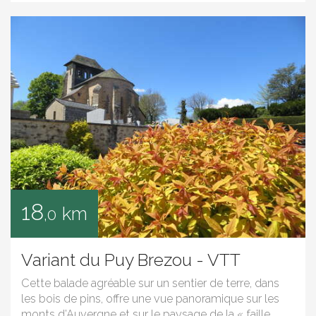
18
km
,0
Variant du Puy Brezou - VTT
Cette balade agréable sur un sentier de terre, dans
les bois de pins, offre une vue panoramique sur les
monts d’Auvergne et sur le paysage de la « faille