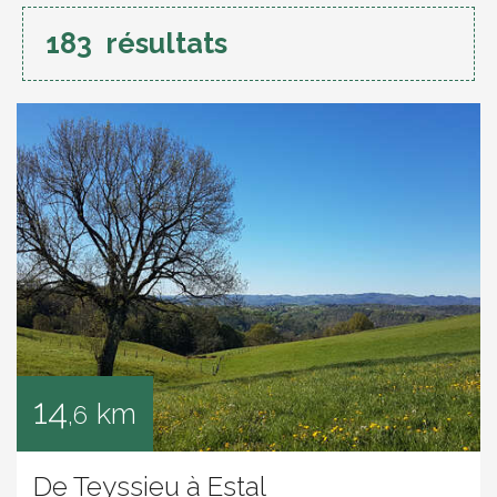
183
résultats
14
km
,6
De Teyssieu à Estal