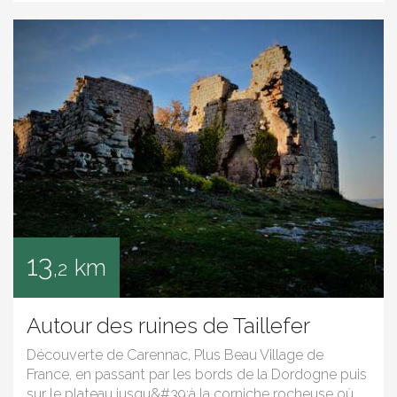
13
km
,2
Autour des ruines de Taillefer
Découverte de Carennac, Plus Beau Village de
France, en passant par les bords de la Dordogne puis
sur le plateau jusqu&#39;à la corniche rocheuse où