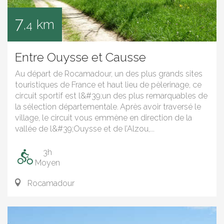
7
km
,4
Entre Ouysse et Causse
Au départ de Rocamadour, un des plus grands sites
touristiques de France et haut lieu de pèlerinage, ce
circuit sportif est l&#39;un des plus remarquables de
la sélection départementale. Après avoir traversé le
village, le circuit vous emmène en direction de la
vallée de l&#39;Ouysse et de l’Alzou,...
3h
Moyen
Rocamadour