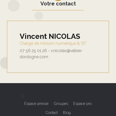
Votre contact
Vincent NICOLAS
Chargé de mission numérique & SIT
07 56 25 01 26 - v.nicolas@vallee-
dordogne.com
Espace presse
Groupes
Espace pro
Contact
Blog