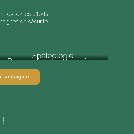
t, évitez les efforts
nsignes de sécurité
Spéléologie
Randos & balades au frais
en Vallée de la Dordogne
r se baigner
 !