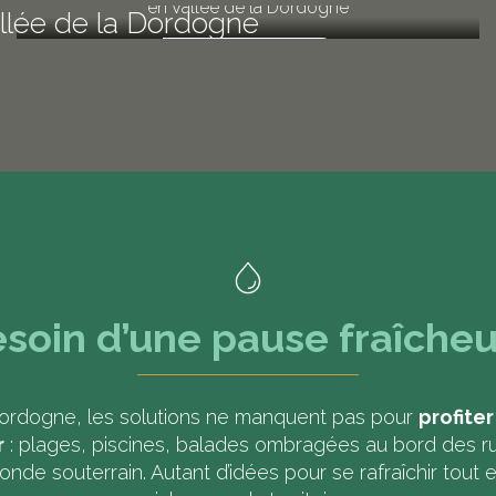
en Vallée de la Dordogne
lée de la Dordogne
En savoir +
a suite
soin d’une pause fraîcheu
Dordogne, les solutions ne manquent pas pour
profite
r
: plages, piscines, balades ombragées au bord des r
nde souterrain. Autant d’idées pour se rafraîchir tout