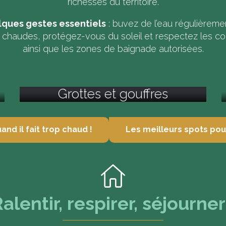
richesses du territoire.
lques gestes essentiels
: buvez de l’eau régulièremen
s chaudes, protégez-vous du soleil et respectez les co
ainsi que les zones de baignade autorisées.
Grottes et gouffres
and il fait trop chaud !
Les meilleurs spots pou
alentir, respirer, séjourner