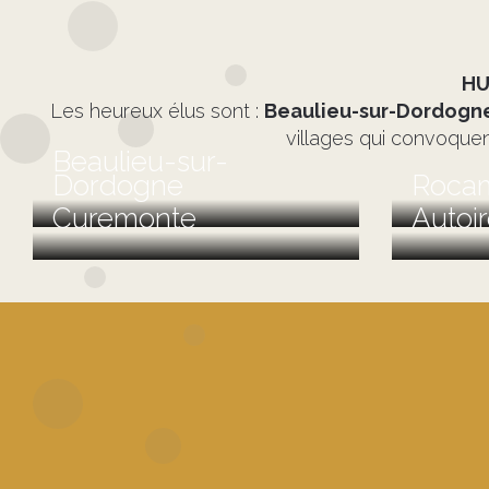
HU
Les heureux élus sont :
Beaulieu-sur-Dordogn
villages qui convoquen
Beaulieu-sur-
Dordogne
Roca
Curemonte
Autoi