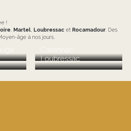
ée !
oire
,
Martel
,
Loubressac
et
Rocamadour
. Des
 Moyen-âge à nos jours.
ouge
Carennac
Loubressac