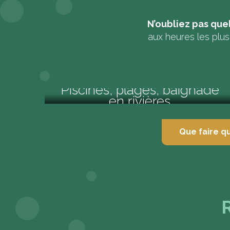
N’oubliez pas que
aux heures les plu
Piscines, plages, baignade
en rivières
Parcs aquatiques et piscines
Que faire qu
R