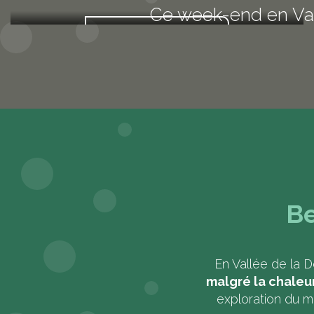
Ce week-end en Val
Voir les marchés
Lire l
Be
En Vallée de la 
malgré la chaleu
exploration du mo