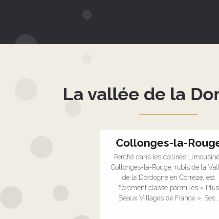
La vallée de la D
Collonges-la-Roug
Perché dans les collines Limousine
Collonges-la-Rouge, rubis de la Val
de la Dordogne en Corrèze, est
fièrement classé parmi les « Plus
Beaux Villages de France ». Ses..