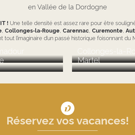
en Vallée de la Dordogne
IT !
Une telle densité est assez rare pour être soulign
e
,
Collonges-la-Rouge
,
Carennac
,
Curemonte
,
Aut
t tout l’imaginaire d’un passé historique foisonnant du
madour
Collonges-la-R
re
Martel
Réservez vos vacances!