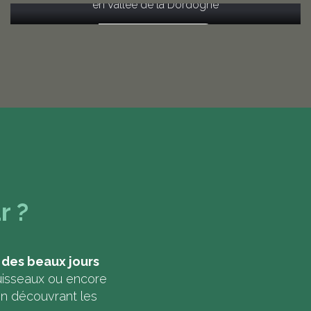
en Vallée de la Dordogne
Lire la suite
r ?
r des beaux jours
uisseaux ou encore
 en découvrant les