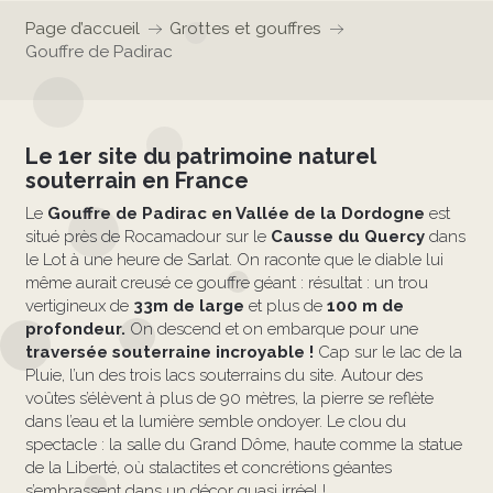
Page d’accueil
Grottes et gouffres
Gouffre de Padirac
Le 1er site du patrimoine naturel
souterrain en France
Le
Gouffre de Padirac en Vallée de la Dordogne
est
situé près de Rocamadour sur le
Causse du Quercy
dans
le Lot à une heure de Sarlat. On raconte que le diable lui
même aurait creusé ce gouffre géant : résultat : un trou
vertigineux de
33m de large
et plus de
100 m de
profondeur.
On descend et on embarque pour une
traversée souterraine incroyable !
Cap sur le lac de la
Pluie, l’un des trois lacs souterrains du site. Autour des
voûtes s’élèvent à plus de 90 mètres, la pierre se reflète
dans l’eau et la lumière semble ondoyer. Le clou du
spectacle : la salle du Grand Dôme, haute comme la statue
de la Liberté, où stalactites et concrétions géantes
s’embrassent dans un décor quasi irréel !