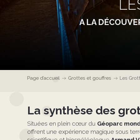
LE
A LA DÉCOUVE
Page d’accueil
Grottes et gouffres
Les Grot
La synthèse des gro
Situées en plein cœur du
Géoparc mondi
offrent une expérience magique sous ter
scientifique et biospéléologue
Armand V