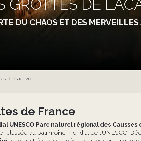
S GROTTES DE LAC
RTE DU CHAOS ET DES MERVEILLES
tes de Lacave
ttes de France
al UNESCO Parc naturel régional des Causses 
re, classée au patrimoine mondial de l’UNESCO. Déc
iré
, elles ont été aménagées et ouvertes au public