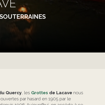
AVE
 SOUTERRAINES
du Quercy
, les
Grottes
de Lacave
nous
ouvertes par hasard en 1905 par le
 depuis 1906. Aujourd’hui, on accède à ce