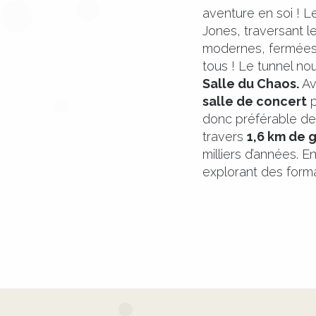
aventure en soi ! L
Jones, traversant l
modernes, fermées,
tous ! Le tunnel no
Salle du Chaos.
Av
salle de concert
p
donc préférable de r
travers
1,6 km de 
milliers d’années. E
explorant des form