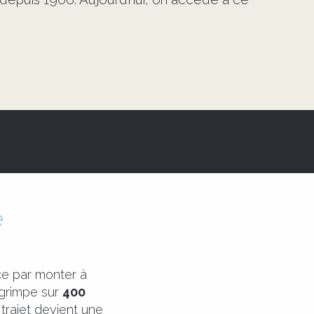
e
e par monter à
 grimpe sur
400
trajet devient une