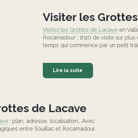
Visiter les Grotte
Visitez les Grottes de Lacave
en Vall
Rocamadour : 1h20 de visite sur plus 
temps qui commence par un petit train
Lire la suite
©
rottes de Lacave
cave
: plan, adresse, localisation... Avec
agiques entre Souillac et Rocamadour.