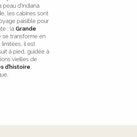
a peau d’Indiana
de, les cabines sont
oyage paisible pour
te : la
Grande
e se transforme en
imitées, il est
suit à pied, guidée à
ons vieilles de
s d’histoire
,
ue.