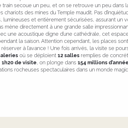
e train secoue un peu, et on se retrouve un peu dans l
es chariots des mines du Temple maudit. Pas d’inquiétu
 lumineuses et entièrement sécurisées, assurant un v
us mène directement à une grande salle impressionnan
ec une acoustique digne d’une cathédrale, cet espac
endant la saison. Attention cependant, les places sont l
éserver à l’avance ! Une fois arrivés, la visite se pour
galeries
où se déploient
12 salles
remplies de concréti
n
1h20 de visite
, on plonge dans
154 millions d’année
ations rocheuses spectaculaires dans un monde magiq