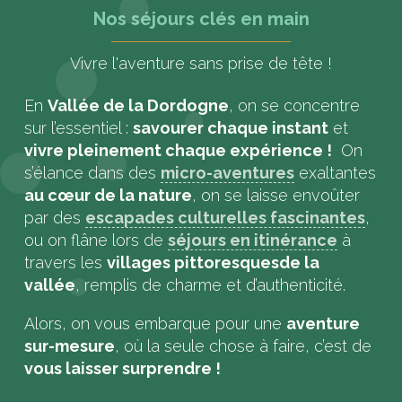
Nos séjours clés en main
Vivre l'aventure sans prise de tête !
En
Vallée de la Dordogne
, on se concentre
sur l’essentiel :
savourer chaque instant
et
vivre pleinement chaque expérience !
On
s’élance dans des
micro-aventures
exaltantes
au cœur de la nature
, on se laisse envoûter
par des
escapades culturelles fascinantes
,
ou on flâne lors de
séjours en itinérance
à
travers les
villages pittoresques
de la
vallée
, remplis de charme et d’authenticité.
Alors, on vous embarque pour une
aventure
sur-mesure
, où la seule chose à faire, c’est de
vous laisser surprendre !