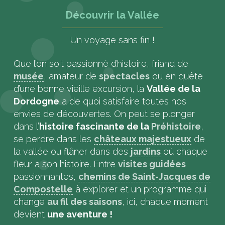
Découvrir la Vallée
Un voyage sans fin !
Que l’on soit passionné d’histoire, friand de
musée
, amateur de
spectacles
ou en quête
d’une bonne vieille excursion, la
Vallée de la
Dordogne
a de quoi satisfaire toutes nos
envies de découvertes. On peut se plonger
dans l’
histoire fascinante de la
Préhistoire
,
se perdre dans les
châteaux majestueux
de
la vallée ou flâner dans des
jardins
où chaque
fleur a son histoire. Entre
visites guidées
passionnantes,
chemins de Saint-Jacques de
Compostelle
à explorer et un programme qui
change
au fil des saisons
, ici, chaque moment
devient
une aventure !