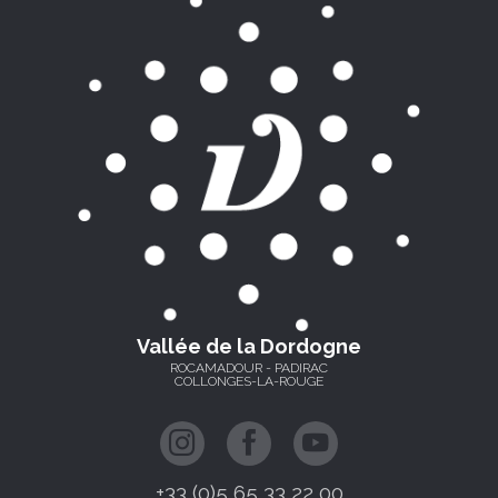
Vallée de la Dordogne
ROCAMADOUR - PADIRAC
COLLONGES-LA-ROUGE
+33 (0)5 65 33 22 00