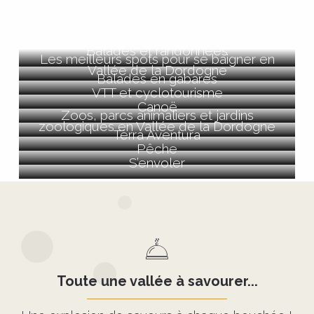
Balades et randonnées
Les meilleurs spots pour se baigner en
Vallée de la Dordogne
Balades en gabares
VTT et cyclotourisme
Canoë
Zoos, parcs animaliers et jardins
zoologiques en Vallée de la Dordogne
Tèrra Aventura
Pêche
S’envoler
Toute une vallée à savourer...