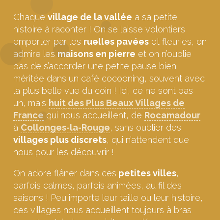
Chaque
village de la vallée
a sa petite
histoire à raconter ! On se laisse volontiers
emporter par les
ruelles pavées
et fleuries, on
admire les
maisons en pierre
et on n’oublie
pas de s’accorder une petite pause bien
méritée dans un café cocooning, souvent avec
la plus belle vue du coin ! Ici, ce ne sont pas
un, mais
huit des Plus Beaux Villages de
France
qui nous accueillent, de
Rocamadour
à
Collonges-la-Rouge
, sans oublier des
villages plus discrets
, qui n’attendent que
nous pour les découvrir !
On adore flâner dans ces
petites villes
,
parfois calmes, parfois animées, au fil des
saisons ! Peu importe leur taille ou leur histoire,
ces villages nous accueillent toujours à bras