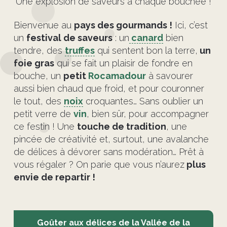
Une explosion de saveurs à chaque bouchée !
Bienvenue au
pays des gourmands !
Ici, c’est
un
festival de saveurs
: un
canard
bien
tendre, des
truffes
qui sentent bon la terre,
un
foie gras
qui se fait un plaisir de fondre en
bouche, un
petit
Rocamadour
à savourer
aussi bien chaud que froid, et pour couronner
le tout, des
noix
croquantes… Sans oublier un
petit verre de
vin
, bien sûr, pour accompagner
ce festin ! Une
touche de tradition
, une
pincée de créativité et, surtout, une avalanche
de délices à dévorer sans modération… Prêt à
vous régaler ? On parie que vous n’aurez
plus
envie de repartir !
Goûter aux délices de la Vallée de la