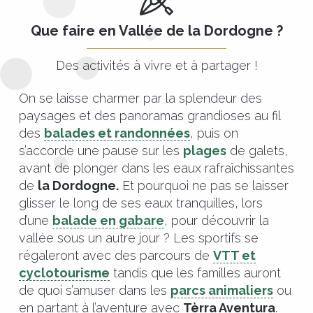
Que faire en Vallée de la Dordogne ?
Des activités à vivre et à partager !
On se laisse charmer par la splendeur des
paysages et des panoramas grandioses au fil
des
balades et randonnées
, puis on
s’accorde une pause sur les
plages
de galets,
avant de plonger dans les eaux rafraîchissantes
de
la Dordogne.
Et pourquoi ne pas se laisser
glisser le long de ses eaux tranquilles, lors
d’une
balade en gabare
, pour découvrir la
vallée sous un autre jour ? Les sportifs se
régaleront avec des parcours de
VTT et
cyclotourisme
tandis que les familles auront
de quoi s’amuser dans les
parcs animaliers
ou
en partant à l’aventure avec
Tèrra Aventura
.