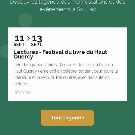
Découvrez l’agenda des manifestations et des
évènements à Souillac
11
13
L
SEPT.
SEPT.
V
Lectures - Festival du livre du Haut
m
Quercy
!
Loin des grandes foires , Lectures- festival du livre du
Haut Quercy 9ème édition célèbre pendant deux jours la
littérature et la lecture. Rencontres avec des auteurs,
lectures...
Martel
Tout l’agenda