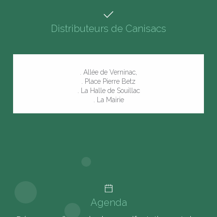
Distributeurs de Canisacs
. Allée de Verninac,
. Place Pierre Betz
. La Halle de Souillac
. La Mairie
Agenda