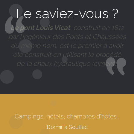
Le saviez-vous ?
Le pont Louis Vicat
, construit en 1812
par l’ingénieur des Ponts et Chaussées
du même nom, est le premier à avoir
été construit en utilisant le procédé
de la chaux hydraulique (ciment).
Campings, hôtels, chambres d'hôtes...
Campings à Souillac
Dormir à Souillac