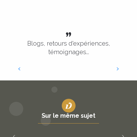
Blogs, retours d'expériences,
témoignages...
Escapade en Corrèze
La Marinière en voyage
Les Plus Beaux Villages de France de la
Sur le même sujet
Vallée de la Dordogne
Lire la suite