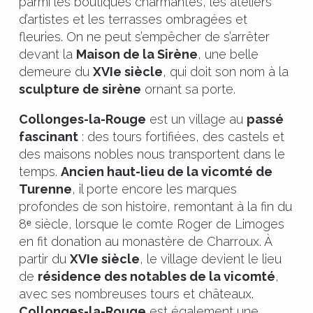
parmi les boutiques charmantes, les ateliers
d’artistes et les terrasses ombragées et
fleuries. On ne peut s’empêcher de s’arrêter
devant la
Maison de la Sirène
, une belle
demeure du
XVIe siècle
, qui doit son nom à la
sculpture de sirène
ornant sa porte.
Collonges-la-Rouge
est un village au
passé
fascinant
: des tours fortifiées, des castels et
des maisons nobles nous transportent dans le
temps.
Ancien haut-lieu de la vicomté de
Turenne
, il porte encore les marques
profondes de son histoire, remontant à la fin du
8ᵉ siècle, lorsque le comte Roger de Limoges
en fit donation au monastère de Charroux. À
partir du
XVIe siècle
, le village devient le lieu
de
résidence des notables de la vicomté
,
avec ses nombreuses tours et châteaux.
Collonges-la-Rouge
est également une