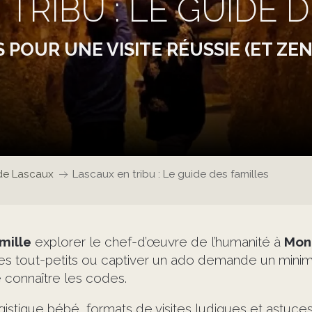
TRIBU : LE GUIDE 
 POUR UNE VISITE RÉUSSIE (ET ZEN
de Lascaux
Lascaux en tribu : Le guide des familles
mille
explorer le chef-d’œuvre de l’humanité à
Mon
 tout-petits ou captiver un ado demande un minimum 
de connaître les codes.
logistique bébé, formats de visites ludiques et ast