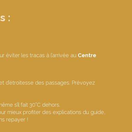
s :
ur éviter les tracas à l’arrivée au
Centre
 et d’étroitesse des passages. Prévoyez
ême s’il fait 30°C dehors.
ur mieux profiter des explications du guide,
ns repayer !