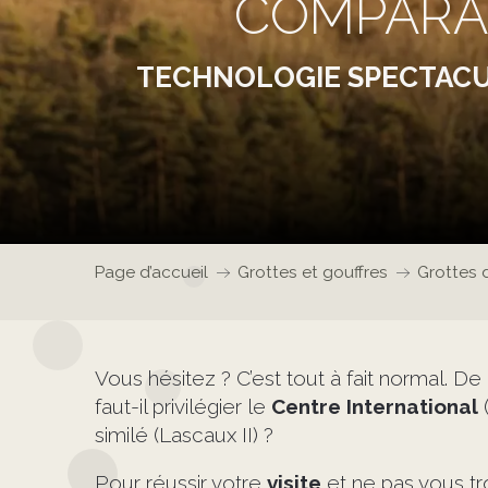
COMPARAT
TECHNOLOGIE SPECTACUL
Page d’accueil
Grottes et gouffres
Grottes 
Vous hésitez ? C’est tout à fait normal. D
faut-il privilégier le
Centre International
similé (Lascaux II) ?
Pour réussir votre
visite
et ne pas vous tr