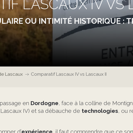
IF LASCAUX IV VS L
AIRE OU INTIMITÉ HISTORIQUE : 
de Lascaux
Comparatif Lascaux IV vs Lascaux II
e passage en
Dordogne
, face à la colline de Montign
(Lascaux IV) et sa débauche de
technologies
, ou 
omper d’
expérience
, il faut comprendre que ce so