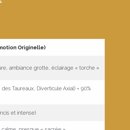
émotion Originelle)
ure, ambiance grotte, éclairage « torche »
e des Taureaux, Diverticule Axial) = 90%
ncis et intense)
, calme, presque « sacrée »