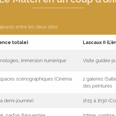
majeures entre les deux sites.
ience totale)
Lascaux II (L’
nologies, immersion numérique
Visite guidée p
 espaces scénographiques (Cinéma
2 galeries (Sall
des peintures
la demi-journée)
1h15 à 1h30 (Co
l, parfois fréquentée
Intime, sombre