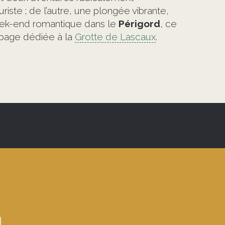
uriste ; de l’autre, une plongée vibrante,
eek-end romantique dans le
Périgord
, ce
e page dédiée à la
Grotte de Lascaux
.
l