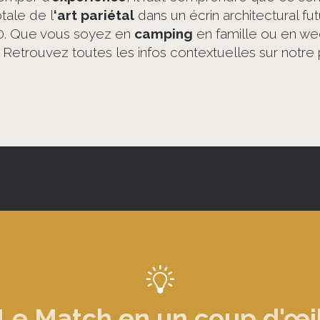
tale de l
‘art pariétal
dans un écrin architectural fut
40. Que vous soyez en
camping
en famille ou en w
. Retrouvez toutes les infos contextuelles sur notr
Le Match en un coup d'œi