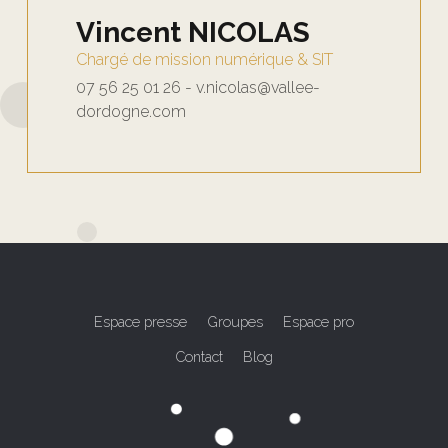
Vincent NICOLAS
Chargé de mission numérique & SIT
07 56 25 01 26 - v.nicolas@vallee-
dordogne.com
Espace presse
Groupes
Espace pro
Contact
Blog