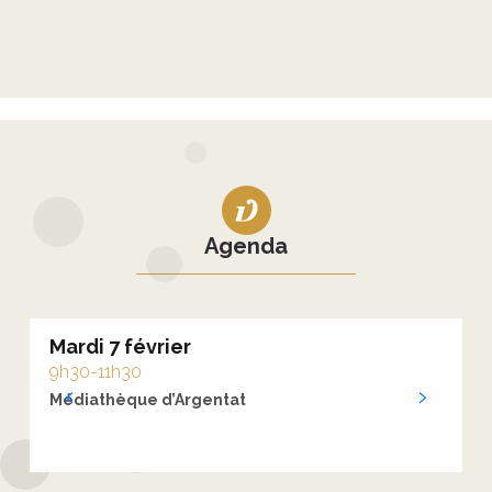
Agenda
Mardi 7 février
M
9h30-11h30
9
Médiathèque d’Argentat
M