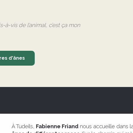
is-à-vis de l’animal, c’est ça mon
ires d'ânes
À Tudeils,
Fabienne Friand
nous accueille dans la