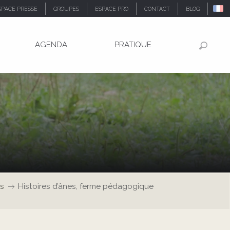
SPACE PRESSE
GROUPES
ESPACE PRO
CONTACT
BLOG
AGENDA
PRATIQUE
Recher
és
Histoires d’ânes, ferme pédagogique