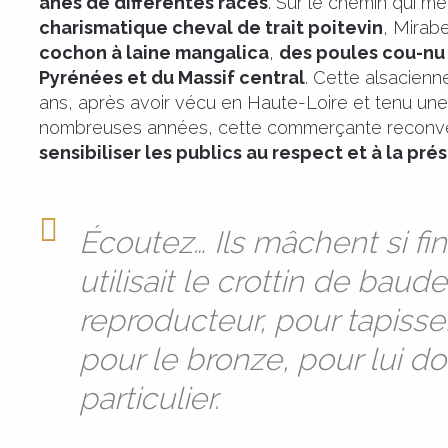
ânes de différentes races
. Sur le chemin qui mè
charismatique cheval de trait poitevin
, Mirab
cochon à laine mangalica
,
des poules cou-nu
Pyrénées et du Massif central
. Cette alsacienn
ans, après avoir vécu en Haute-Loire et tenu u
nombreuses années, cette commerçante reconver
sensibiliser les publics au respect et à la pr
Écoutez… Ils mâchent si fi
utilisait le crottin de baud
reproducteur, pour tapisser
pour le bronze, pour lui d
particulier.