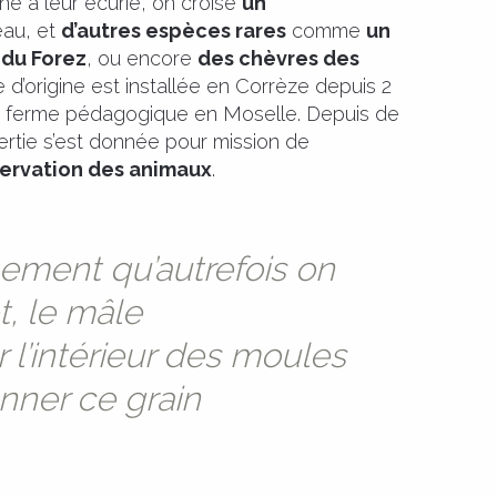
ne à leur écurie, on croise
un
eau, et
d’autres espèces rares
comme
un
 du Forez
, ou encore
des chèvres des
e d’origine est installée en Corrèze depuis 2
ne ferme pédagogique en Moselle. Depuis de
tie s’est donnée pour mission de
éservation des animaux
.
nement qu’autrefois on
et, le mâle
 l’intérieur des moules
onner ce grain