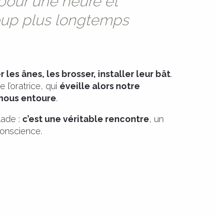
 pour une heure et
oup plus longtemps
 les ânes, les brosser, installer leur bât
.
l’oratrice, qui
éveille alors notre
 nous entoure
.
lade :
c’est une véritable rencontre
, un
conscience.