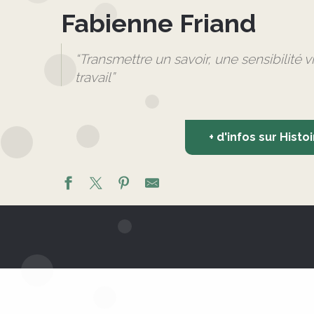
Fabienne Friand
“Transmettre un savoir, une sensibilité v
travail”
+ d'infos sur Histo