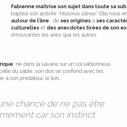
Fabienne maîtrise son sujet dans toute sa subt
baptisé son activité
“Histoires d’ânes”
. Elle nous 
autour de l’âne
: de
ses origines
à
ses caracté
culturelles
et
des anecdotes tirées de son e
émouvantes les unes que les autres.
frique
, né dans la savane sur un sol sablonneux.
celle du sable, son dos se confond avec les
 à son prédateur, le lion.
 a une chance de ne pas être
almement car son instinct