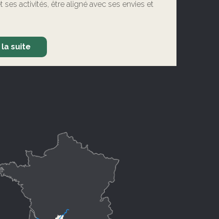
et ses activités, être aligné avec ses envies et
 la suite