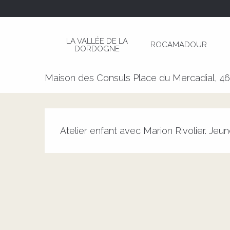
Aller
Page d’accueil
Atelier Dessin pour Enfant : Ca
au
contenu
LA VALLÉE DE LA
ROCAMADOUR
principal
DORDOGNE
Atelier Dessin pour Enfant : C
Maison des Consuls Place du Mercadial, 4
Description
Atelier enfant avec Marion Rivolier. Jeun