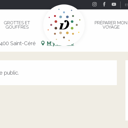
E
rnets de Voyage
GROTTES ET
PRÉPARER MON
GOUFFRES
VOYAGE
arnets de Voyage
6400 Saint-Céré
M'y rendre
e public.