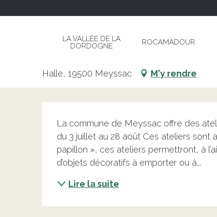
Aller
Page d’accueil
Ateliers créatifs en famille - La 
au
contenu
LA VALLÉE DE LA
ROCAMADOUR
principal
DORDOGNE
Ateliers créatifs en famille - L
Halle, 19500 Meyssac
M'y rendre
Description
La commune de Meyssac offre des ateliers
du 3 juillet au 28 août Ces ateliers sont a
papillon », ces ateliers permettront, à l’a
d’objets décoratifs à emporter ou à...
Lire la suite