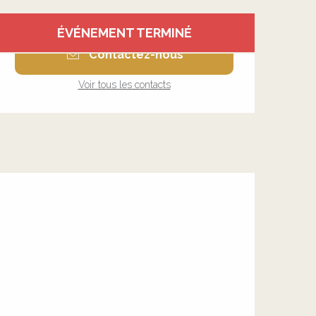
Ouverture et coordonnée
ÉVÉNEMENT TERMINÉ
Contactez-nous
Voir tous les contacts