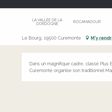
Aller
Page d’accueil
Brocante et Vide-Greniers
au
contenu
LA VALLÉE DE LA
ROCAMADOUR
principal
DORDOGNE
Brocante et Vide-Greniers
Le Bourg, 19500 Curemonte
M'y rend
Description
Dans un magnifique cadre, classé Plus B
Curemonte organise son traditionnel Ma