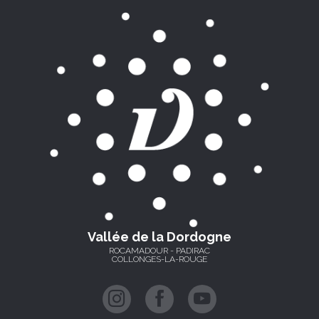
Vallée de la Dordogne
ROCAMADOUR - PADIRAC
COLLONGES-LA-ROUGE