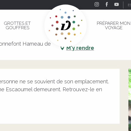
E
du Marais »
GROTTES ET
PRÉPARER MON
GOUFFRES
VOYAGE
 du Marais »
 Bonnefont Hameau de
M'y rendre
personne ne se souvient de son emplacement. 
oine Escaoumel demeurent. Retrouvez-le en 