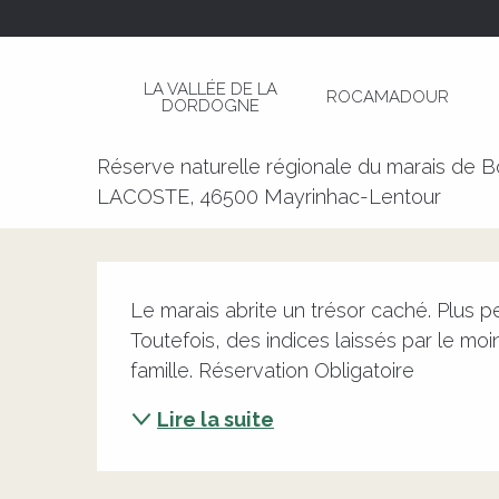
Aller
Page d’accueil
Chasse aux Trésors « le Trésor 
au
contenu
LA VALLÉE DE LA
ROCAMADOUR
principal
DORDOGNE
Chasse aux Trésors « le Trésor
Réserve naturelle régionale du marais de
LACOSTE, 46500 Mayrinhac-Lentour
Description
Le marais abrite un trésor caché. Plus 
Toutefois, des indices laissés par le m
famille. Réservation Obligatoire
Lire la suite