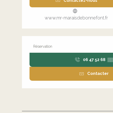
Contactez-nous
www.mr-maraisdebonnefont.fr
Réservation
06 47 52 68
▒▒
Contacter