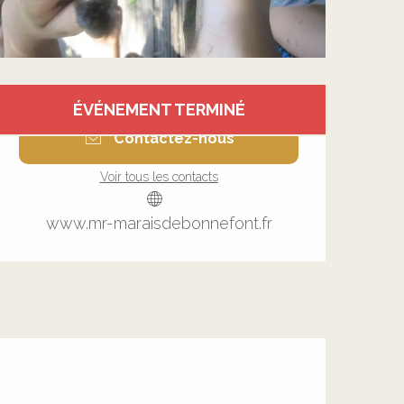
Ouverture et coordonnée
ÉVÉNEMENT TERMINÉ
Contactez-nous
Voir tous les contacts
www.mr-maraisdebonnefont.fr