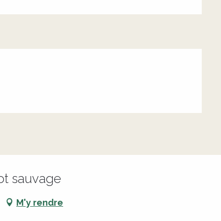
bot sauvage
M'y rendre