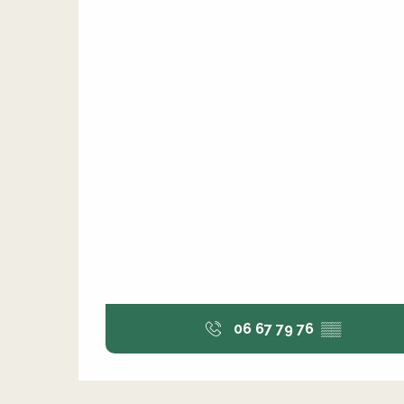
06 67 79 76
▒▒