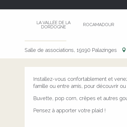
Aller
Page d’accueil
Cinéma de plain air - Le robot 
au
contenu
LA VALLÉE DE LA
ROCAMADOUR
principal
DORDOGNE
Cinéma de plain air - Le robot
CULTURELLE
CINÉMA
Salle de associations, 19190 Palazinges
Description
Installez-vous confortablement et venez 
famille ou entre amis, pour découvrir ou
Buvette, pop corn, crêpes et autres go
Pensez à apporter votre plaid !