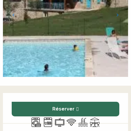
Ouverture et coordonnées
Réserver
Lave linge
Lave vaisselle
Télévision
WiFi
Piscine
Terrasse