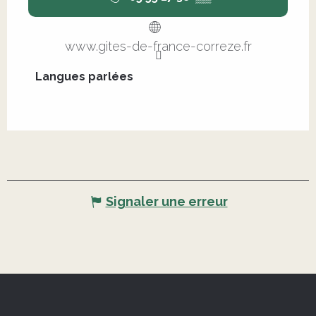
www.gites-de-france-correze.fr
Langues parlées
Langues parlées
Signaler une erreur