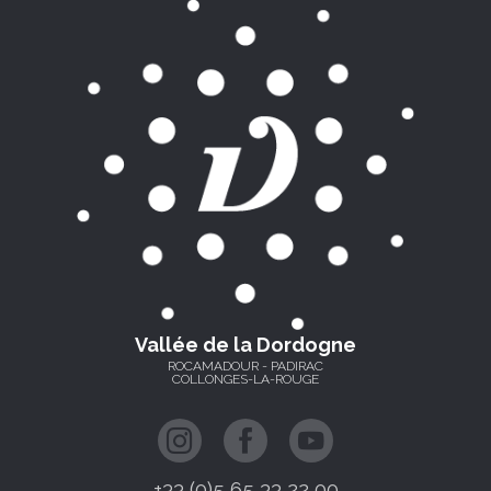
Vallée de la Dordogne
ROCAMADOUR - PADIRAC
COLLONGES-LA-ROUGE
+33 (0)5 65 33 22 00