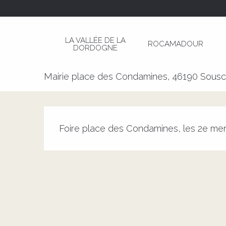
Aller
Page d’accueil
Foire de Sousceyrac
au
contenu
LA VALLÉE DE LA
ROCAMADOUR
principal
DORDOGNE
Foire de Sousceyrac
Mairie place des Condamines, 46190 Sous
Description
Foire place des Condamines, les 2e mer