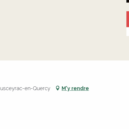
Sousceyrac-en-Quercy
M'y rendre