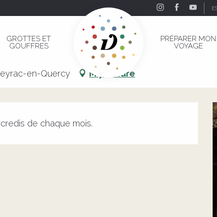
E
GROTTES ET
PRÉPARER MON
GOUFFRES
VOYAGE
ceyrac-en-Quercy
M'y rendre
credis de chaque mois.