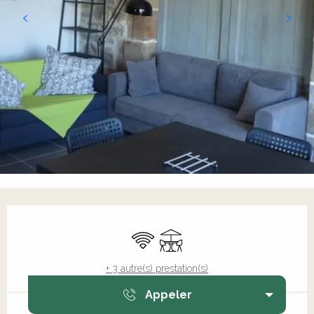
Ouverture et coordonnées
WiFi
Terrasse
+ 3 autre(s) prestation(s)
Appeler