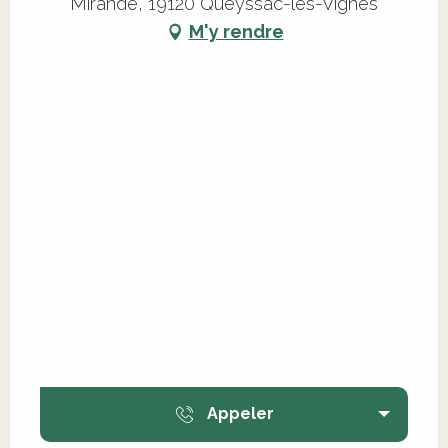
Mirande, 19120 Queyssac-les-Vignes
M'y rendre
Appeler