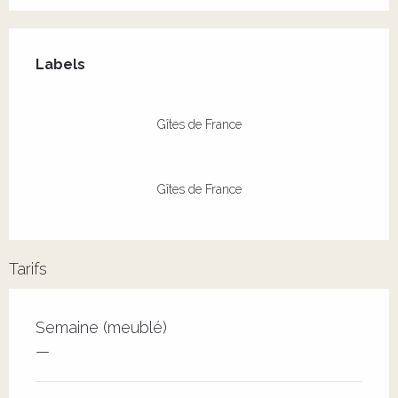
Offres de prestations
Labels
Labels
Gîtes de France
Gîtes de France
Tarifs
Tarifs 2026
Semaine (meublé)
—