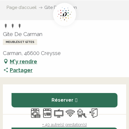
Page d’accueil
Gite De Carman
Gite De Carman
MEUBLÉS ET GÎTES
Carman, 46600 Creysse
M'y rendre
Partager
Ouverture et coordonnées
Réserver
Lave linge
Lave vaisselle
Télévision
WiFi
Jeux pour enfants / E
Entrée indépend
+ 40 autre(s) prestation(s)