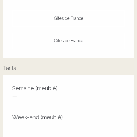
Gîtes de France
Gîtes de France
Tarifs
Tarifs 2026
Semaine (meublé)
—
Week-end (meublé)
—