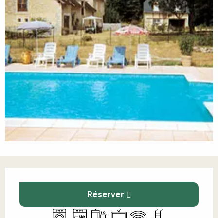
Ouverture et coordonnées
Réserver
Lave linge
Lave vaisselle
Plaque de cuisson
Télévision
WiFi
Piscine