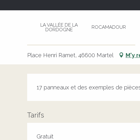
Aller
Page d’accueil
Histoire des monnaies ancienne
au
contenu
LA VALLÉE DE LA
ROCAMADOUR
principal
DORDOGNE
Histoire des monnaies ancienn
CULTURELLE
HISTORIQUE
PATRIMOINE
EXPOSITION
Place Henri Ramet, 46600 Martel
M'y 
Description
17 panneaux et des exemples de pièce
Tarifs
Tarifs 2026
Gratuit