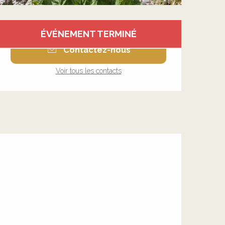
Ouverture et coordonnée
ÉVÉNEMENT TERMINÉ
Contactez-nous
Voir tous les contacts