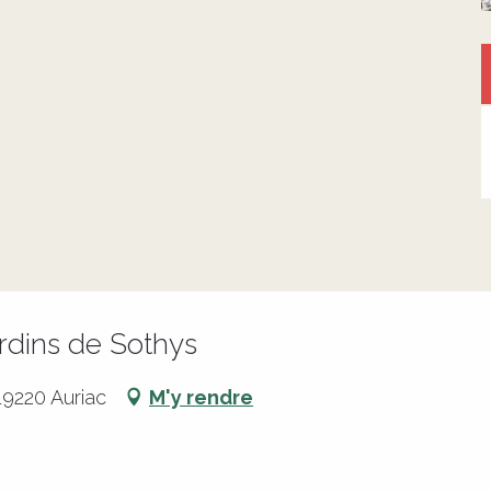
rdins de Sothys
19220 Auriac
M'y rendre