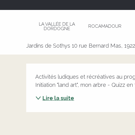
Aller
Page d’accueil
Journée des Familles aux Jardi
au
contenu
LA VALLÉE DE LA
ROCAMADOUR
principal
DORDOGNE
Journée des Familles aux Jard
Jardins de Sothys 10 rue Bernard Mas, 1922
Description
Activités ludiques et récréatives au progra
Initiation "land art", mon arbre - Quizz en
Lire la suite