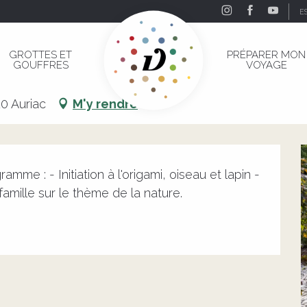
E
ns de Sothys
GROTTES ET
PRÉPARER MON
GOUFFRES
VOYAGE
ins de Sothys
0 Auriac
M'y rendre
mme : - Initiation à l'origami, oiseau et lapin - 
 famille sur le thème de la nature.