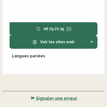
06 79 72 25
▒▒
Voir les sites web
Langues parlées
Langues parlées
Signaler une erreur