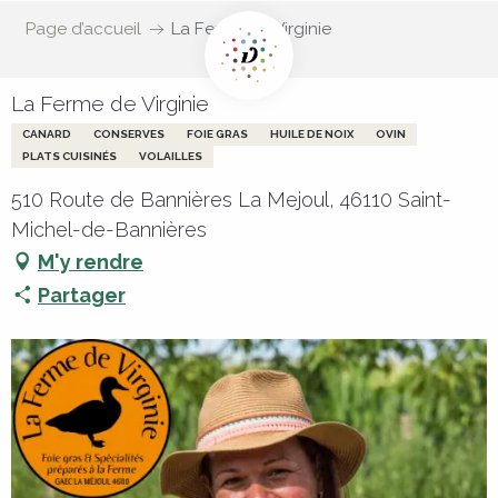
Page d’accueil
La Ferme de Virginie
La Ferme de Virginie
CANARD
CONSERVES
FOIE GRAS
HUILE DE NOIX
OVIN
PLATS CUISINÉS
VOLAILLES
510 Route de Bannières La Mejoul, 46110 Saint-
Michel-de-Bannières
M'y rendre
Partager