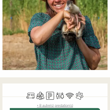
Ouverture et coordonnées
Accueil camping car
Air conditionné
Parking
Toilettes
WiFi
Animaux accepté
+ 8 autre(s) prestation(s)