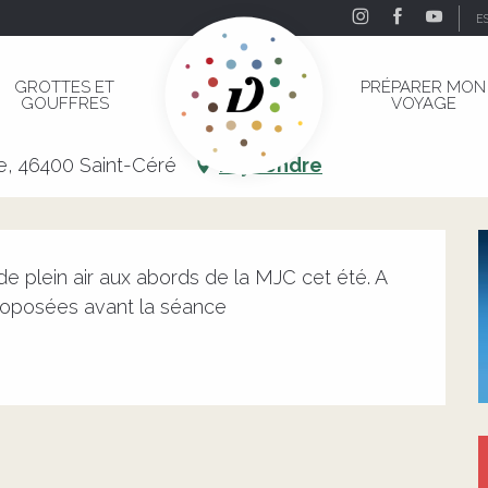
E
 Air "Paddington 2"
GROTTES ET
PRÉPARER MON
GOUFFRES
VOYAGE
n Air "Paddington 2"
e, 46400 Saint-Céré
M'y rendre
 plein air aux abords de la MJC cet été. A 
proposées avant la séance