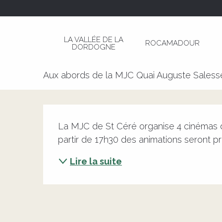
Aller
Page d’accueil
La MJC fait son Cinéma de Plein
au
contenu
LA VALLÉE DE LA
ROCAMADOUR
principal
DORDOGNE
La MJC fait son Cinéma de Plei
Aux abords de la MJC Quai Auguste Saless
Description
La MJC de St Céré organise 4 cinémas de
partir de 17h30 des animations seront 
Lire la suite