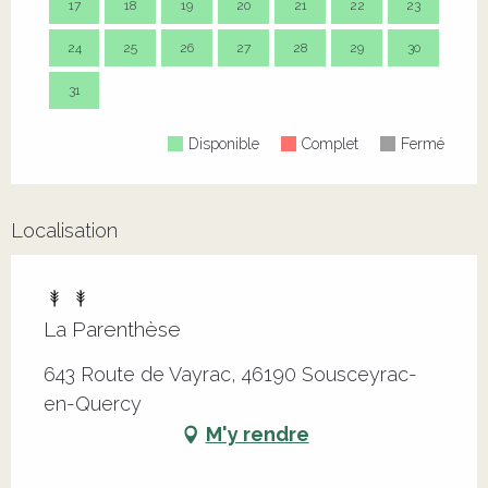
17
18
19
20
21
22
23
21
24
25
26
27
28
29
30
28
31
Disponible
Complet
Fermé
Localisation
La Parenthèse
643 Route de Vayrac, 46190 Sousceyrac-
en-Quercy
M'y rendre