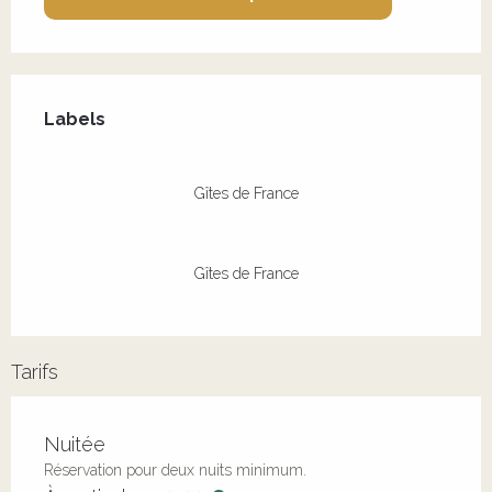
Offres de prestations
Labels
Labels
Gîtes de France
Gîtes de France
Tarifs
Tarifs 2026
Nuitée
Réservation pour deux nuits minimum.