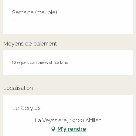
Tarifs 2026
Semaine (meublé)
—
Moyens de paiement
Chèques bancaires et postaux
Localisation
Le Corylus
La Veyssière, 19120 Altillac
M'y rendre