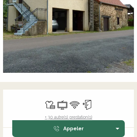
Ouverture et coordonnées
Draps et linge
Télévision
WiFi
Entrée indépendante
+ 30 autre(s) prestation(s)
Appeler