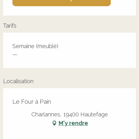
Tarifs
Tarifs 2026
Semaine (meublé)
—
Localisation
Le Four à Pain
Charlannes, 19400 Hautefage
M'y rendre