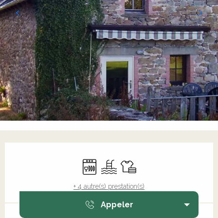
Ouverture et coordonnées
Lave vaisselle
Piscine
Draps et linge
+ 4 autre(s) prestation(s)
Appeler