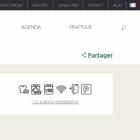
SPACE PRESSE
GROUPES
ESPACE PRO
CONTACT
BLOG
AGENDA
PRATIQUE
Recher
Partager
Ouverture et coordonnée
Draps et linge
Lave linge
Lave vaisselle
WiFi
Entrée indépendante
Parking
+ 21 autre(s) prestation(s)