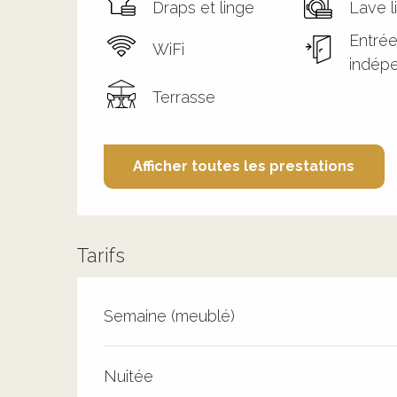
Draps et linge
Lave l
Entré
WiFi
indép
Terrasse
Afficher toutes les prestations
Tarifs
Tarifs 2026
Semaine (meublé)
Nuitée