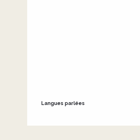
Langues parlées
Langues parlées