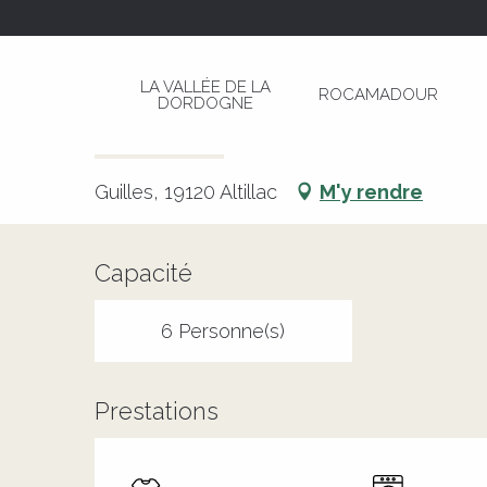
Aller
Page d’accueil
Le Papillon Bleu
au
contenu
LA VALLÉE DE LA
ROCAMADOUR
principal
DORDOGNE
Le Papillon Bleu
MEUBLÉS ET GÎTES
Guilles, 19120 Altillac
M'y rendre
Capacité
6 Personne(s)
Prestations