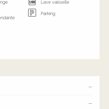
inge
Lave vaisselle
e
Parking
endante
—
—