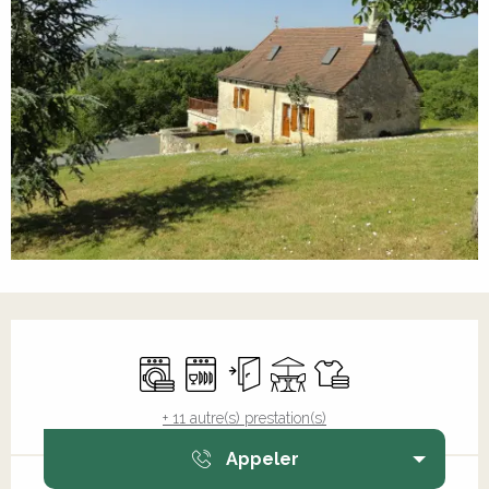
Ouverture et coordonnées
Lave linge
Lave vaisselle
Entrée indépendante
Terrasse
Draps et linge
+ 11 autre(s) prestation(s)
Appeler