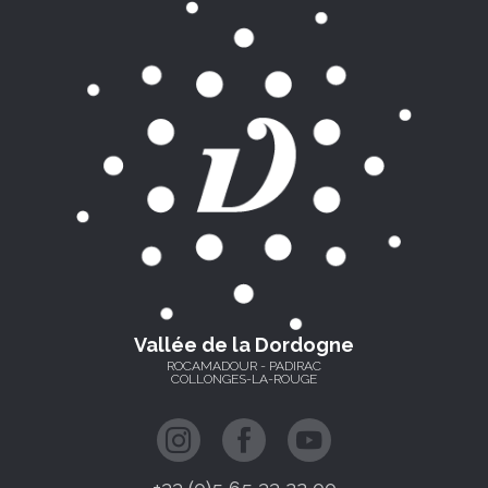
Vallée de la Dordogne
ROCAMADOUR - PADIRAC
COLLONGES-LA-ROUGE