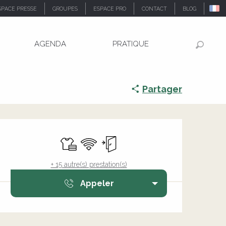
SPACE PRESSE
GROUPES
ESPACE PRO
CONTACT
BLOG
AGENDA
PRATIQUE
Recher
Partager
Ouverture et coordonnée
Draps et linge
WiFi
Entrée indépendante
+ 15 autre(s) prestation(s)
Appeler