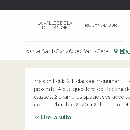
Aller
Page d’accueil
Maison Louis Xiii
au
contenu
LA VALLÉE DE LA
ROCAMADOUR
principal
DORDOGNE
Maison Louis Xiii
CHAMBRE D'HÔTES
CHÂTEAUX ET DEMEURES DE PRESTIGE
20 rue Saint-Cyr, 46400 Saint-Céré
M'y
Description
Maison Louis XIII classée Monument Histor
proximité. A quelques kms de Rocamadour
classés. 2 chambres spacieuses avec salle
double Chambre 2 : 40 m2 : lit double et 2
Lire la suite