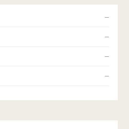
—
—
—
—