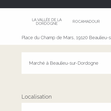
Aller
Page d’accueil
Marché à Beaulieu-sur-Dordog
au
contenu
LA VALLÉE DE LA
ROCAMADOUR
principal
DORDOGNE
Marché à Beaulieu-sur-Dordo
Place du Champ de Mars, 19120 Beaulieu-
Description
Marché à Beaulieu-sur-Dordogne
Localisation