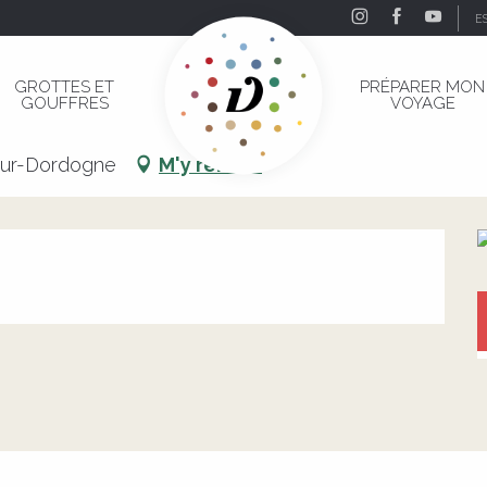
E
ne
GROTTES ET
PRÉPARER MON
GOUFFRES
VOYAGE
gne
sur-Dordogne
M'y rendre