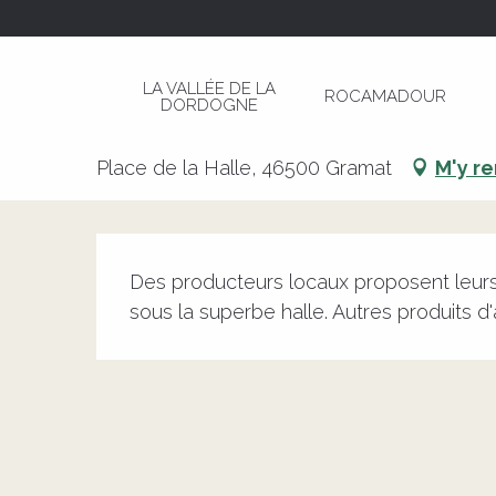
Aller
Page d’accueil
Marché à Gramat
au
contenu
LA VALLÉE DE LA
ROCAMADOUR
principal
DORDOGNE
Marché à Gramat
Place de la Halle, 46500 Gramat
M'y r
Description
Des producteurs locaux proposent leurs 
sous la superbe halle. Autres produits d'