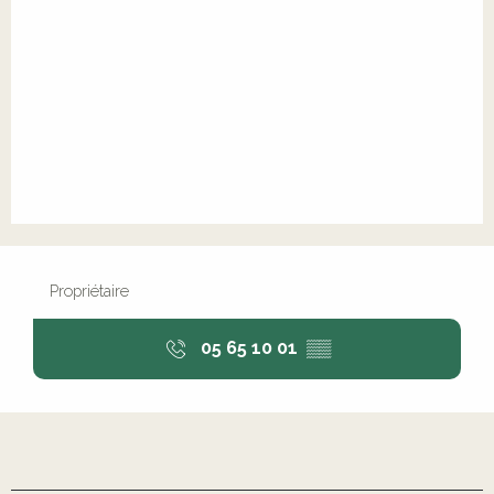
Propriétaire
05 65 10 01
▒▒