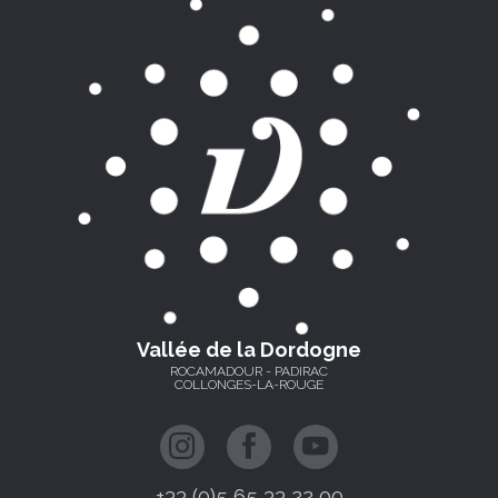
Vallée de la Dordogne
ROCAMADOUR - PADIRAC
COLLONGES-LA-ROUGE
+33 (0)5 65 33 22 00