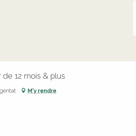
r de 12 mois & plus
gentat
M'y rendre