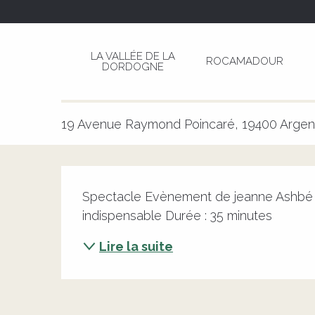
Aller
Page d’accueil
Où va l'Eau ? Théâtre à partir de
au
contenu
LA VALLÉE DE LA
ROCAMADOUR
principal
DORDOGNE
Où va l'Eau ? Théâtre à partir 
CULTURELLE
ENFANTS
ENVIRONNEMENT
FAMILLE
TH
19 Avenue Raymond Poincaré, 19400 Argen
Description
Spectacle Evènement de jeanne Ashbé et
indispensable Durée : 35 minutes
Lire la suite