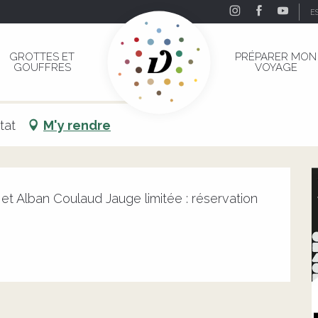
E
 12 mois & plus
GROTTES ET
PRÉPARER MON
GOUFFRES
VOYAGE
de 12 mois & plus
ÉÂTRE
RENCONTRES
THÉÂTRE
tat
M'y rendre
 Alban Coulaud Jauge limitée : réservation 