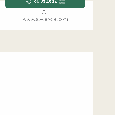
06 83 45 24
▒▒
www.latelier-cet.com