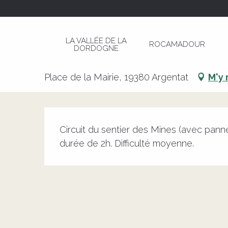
Aller
Page d’accueil
Randonnées Organisées
au
contenu
LA VALLÉE DE LA
ROCAMADOUR
principal
DORDOGNE
Randonnées Organisées
Place de la Mairie, 19380 Argentat
M'y 
Description
Circuit du sentier des Mines (avec panne
durée de 2h. Difficulté moyenne.