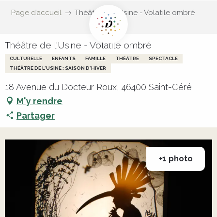
Page d’accueil
Théâtre de l'Usine - Volatile ombré
Théâtre de l'Usine - Volatile ombré
CULTURELLE
ENFANTS
FAMILLE
THÉÂTRE
SPECTACLE
THÉÂTRE DE L'USINE : SAISON D'HIVER
18 Avenue du Docteur Roux, 46400 Saint-Céré
M'y rendre
Partager
+1 photo