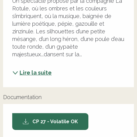
Un spectacle proposé par la compagnie La 
Rotule, où les ombres et les couleurs 
s’imbriquent, où la musique, baignée de 
lumière poétique, pépie, gazouille et 
zinzinule. Les silhouettes d’une petite 
mésange, d’un long héron, d’une poule d’eau 
toute ronde, d’un gypaète 
majestueux...dansent sur la...
Lire la suite
Documentation
CP 27 - Volatile OK