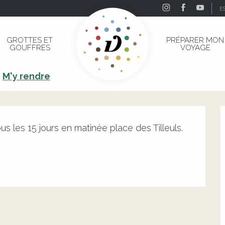
E
sur-Cère
GROTTES ET
PRÉPARER MON
GOUFFRES
VOYAGE
s-sur-Cère
M'y rendre
us les 15 jours en matinée place des Tilleuls. 