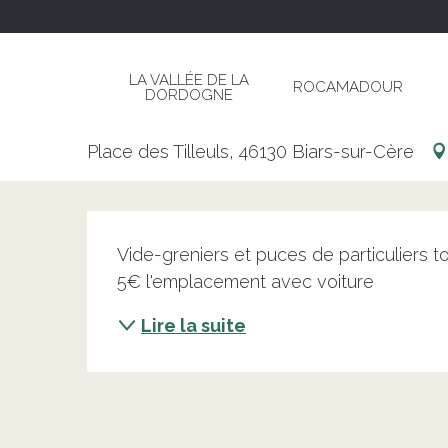
Aller
Page d’accueil
Vide-Greniers et Puces à Biars-
au
contenu
LA VALLÉE DE LA
ROCAMADOUR
principal
DORDOGNE
Vide-Greniers et Puces à Biar
Place des Tilleuls, 46130 Biars-sur-Cère
Description
Vide-greniers et puces de particuliers to
5€ l'emplacement avec voiture
Lire la suite