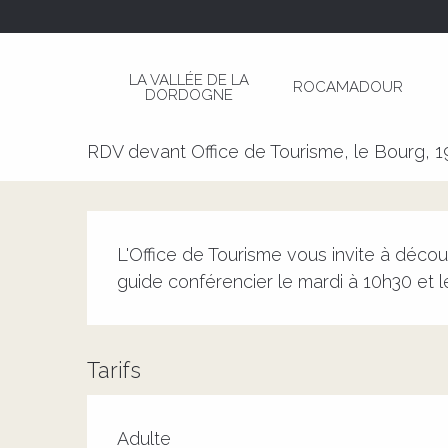
Aller
Page d’accueil
Visite du Canal des Moines à A
au
contenu
LA VALLÉE DE LA
ROCAMADOUR
principal
DORDOGNE
Visite du Canal des Moines à 
RDV devant Office de Tourisme, le Bourg, 
Description
L'Office de Tourisme vous invite à décou
guide conférencier le mardi à 10h30 et l
Tarifs
Adulte