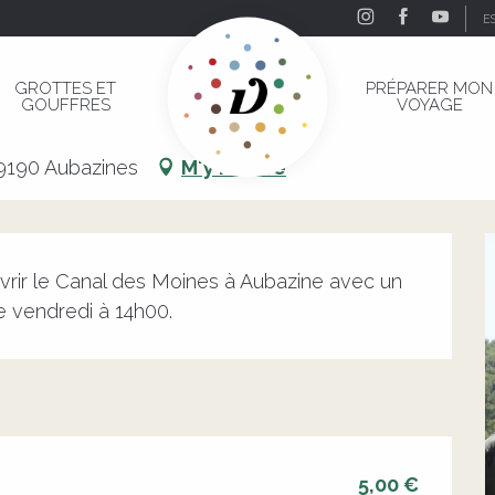
E
ubazine
GROTTES ET
PRÉPARER MON
GOUFFRES
VOYAGE
Aubazine
19190 Aubazines
M'y rendre
vrir le Canal des Moines à Aubazine avec un 
e vendredi à 14h00.
5,00 €