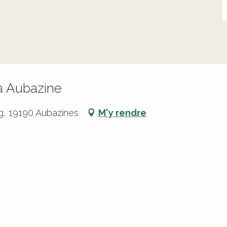
à Aubazine
g, 19190 Aubazines
M'y rendre