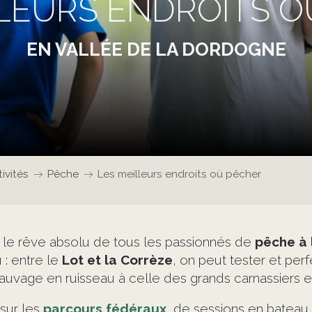
LLEURS ENDROITS O
EN VALLÉE DE LA DORDOGNE
ivités
Pêche
Les meilleurs endroits où pêcher
st le rêve absolu de tous les passionnés de
pêche à
u : entre le
Lot et la Corrèze
, on peut tester et per
sauvage en ruisseau à celle des grands carnassiers en r
sur les
parcours fédéraux
, de sessions en bateau