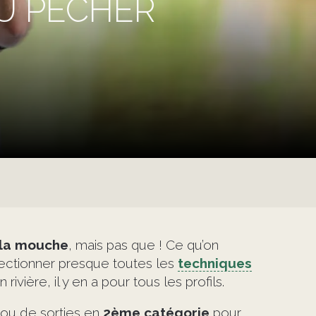
Ù PÊCHER
 la mouche
, mais pas que ! Ce qu’on
fectionner presque toutes les
techniques
ivière, il y en a pour tous les profils.
 ou de sorties en
2ème catégorie
pour