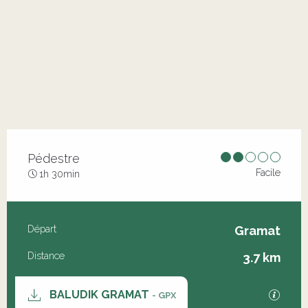
Pédestre
Facile
1h 30min
Informations pratiques
Départ
Gramat
Distance
3.7 km
Documentation
SECT
BALUDIK GRAMAT
- GPX