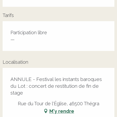
Tarifs
Tarifs 2026
Participation libre
—
Localisation
ANNULE - Festival les instants baroques
du Lot : concert de restitution de fin de
stage
Rue du Tour de l'Église, 46500 Thégra
M'y rendre