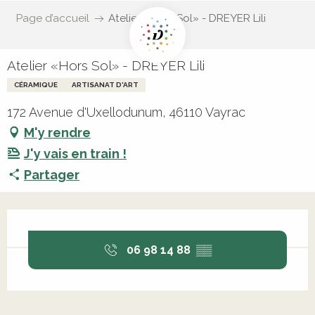
Page d’accueil
Atelier «Hors Sol» - DREYER Lili
Atelier «Hors Sol» - DREYER Lili
CÉRAMIQUE
ARTISANAT D'ART
172 Avenue d'Uxellodunum, 46110 Vayrac
M'y rendre
J'y vais en train !
Partager
Ouverture et coordonnées
06 98 14 88
▒▒