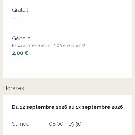
Tarifs 2026
Gratuit
—
Général
Exposants extérieurs : 2.00 euros le m2
2,00 €
Horaires
Du
12 septembre 2026
au
13 septembre 2026
Du
12 septembre 2026
au
13 septembre 2026
Samedi
08:00 - 19:30